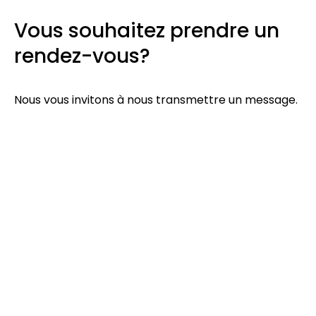
Vous
souhaitez
prendre
un
rendez-vous?
Nous
vous
invitons
à
nous
transmettre
un
message.
Un
membre
de
notre
équipe
se
fera
un
plaisir
de
vous
contacter
dans
les
plus
brefs
délais.
Au
plaisir!
Votre nom (requis)
Votre courriel (requis)